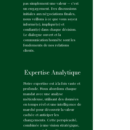
pas simplement une valeur — c'est
un engagement. Des discussions
initiales aux négociations finales,
nous veillons à ce que vous soyez
informé(e), impliqué(e) et
confiant(e) dans chaque décision.
Le dialogue ouvert et la
communication honnête sont les
fondements de nos relations
clients.
Expertise Analytique
Notre expertise est à la fois vaste et
profonde. Nous abordons chaque
mandat avec une analyse
méticuleuse, utilisant des données
en temps réel et une intelligence de
marché pour découvrir la valeur
cachée et anticiper les
changements. Cette perspicacité,
combinée à une vision stratégique,