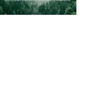
Perspectives de
Dirigeants
Nous avons été très impressionnés par
l'équipe, composée de conseillers
expérimentés et dévoués en matière de
fusions et acquisitions. Leur professionnalisme
et leur engagement ont permis un processus
fluide et agréable pour la vente de Tech-Alliage
à Smile Innovations.