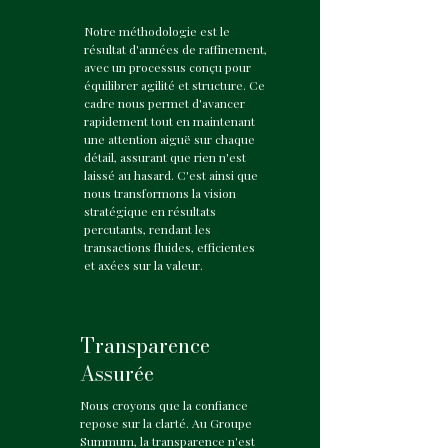
Notre méthodologie est le
résultat d'années de raffinement,
avec un processus conçu pour
équilibrer agilité et structure. Ce
cadre nous permet d'avancer
rapidement tout en maintenant
une attention aiguë sur chaque
détail, assurant que rien n'est
laissé au hasard. C'est ainsi que
nous transformons la vision
stratégique en résultats
percutants, rendant les
transactions fluides, efficientes
et axées sur la valeur.
Transparence
Assurée
Nous croyons que la confiance
repose sur la clarté. Au Groupe
Summum, la transparence n'est